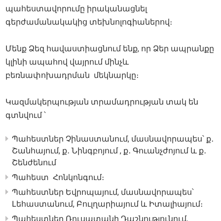
պահեստավորումը իրականացնել
գերժամանակակից տեխնոլոգիաներով։
Մենք Ձեզ հավաստիացնում ենք, որ Ձեր ապրանքը
կլինի ապահով վայրում մինչև
բեռնափոխադրման մեկնարկը։
Կազմակերպության տրամադրության տակ են
գտնվում ՝
Պահեստներ Չինաստանում, մասնավորապես՝ ք․
Շանհայում, ք․ Նինգբոյում , ք․ Գուանչժոյում և ք․
Շենժենում
Պահեստ Հոնկոնգում։
Պահեստներ Եվրոպայում, մասնավորապես՝
Լեհաստանում, Բուլղարիայում և Իտալիայում։
Պահեստներ Ռուսատանի Դաշնությունում,