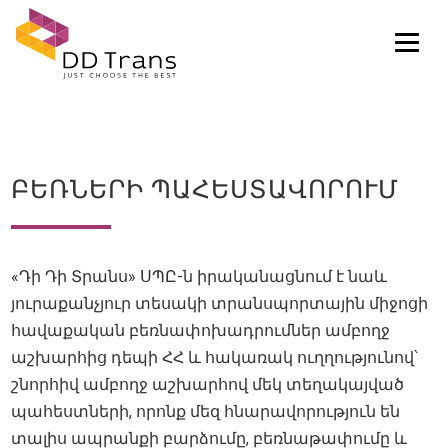
Tog
ԲԵՌՆԵՐԻ ՊԱՀԵՍՏԱՎՈՐՈՒՄ
«Դի Դի Տրանս» ՍՊԸ-ն իրականացնում է նաև
յուրաքանչյուր տեսակի տրանսպորտային միջոցի
հավաքական բեռնափոխադրումներ ամբողջ
աշխարհից դեպի ՀՀ և հակառակ ուղղությունով՝
շնորհիվ ամբողջ աշխարհով մեկ տեղակայված
պահեստների, որոնք մեզ հնարավորություն են
տալիս ապրանքի բարձումը, բեռնաթափումը և